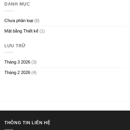
gọn,
Giấy
DANH MỤC
ERA
giá
RESIDENCE
trị
–
khác
TỔNG
biệt
Chưa phân loại
(6)
CÔNG
TY
Mặt bằng Thiết kế
(1)
XÂY
DỰNG
THANH
LƯU TRỮ
HÓA
Tháng 3 2026
(3)
Tháng 2 2026
(4)
THÔNG TIN LIÊN HỆ