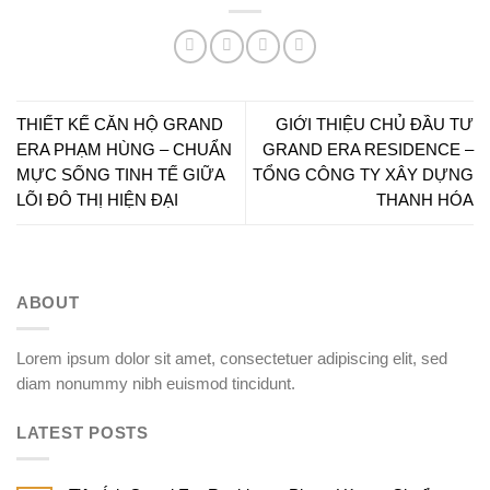
THIẾT KẾ CĂN HỘ GRAND
GIỚI THIỆU CHỦ ĐẦU TƯ
ERA PHẠM HÙNG – CHUẨN
GRAND ERA RESIDENCE –
MỰC SỐNG TINH TẾ GIỮA
TỔNG CÔNG TY XÂY DỰNG
LÕI ĐÔ THỊ HIỆN ĐẠI
THANH HÓA
ABOUT
Lorem ipsum dolor sit amet, consectetuer adipiscing elit, sed
diam nonummy nibh euismod tincidunt.
LATEST POSTS