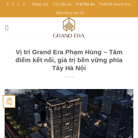
Skip
Trang chủ
Chủ đầu tư
Vị trí Dự án
Thiết kế Grand Era
to
Mặt bằng căn hộ
content
Vị trí Grand Era Phạm Hùng – Tâm
điểm kết nối, giá trị bền vững phía
Tây Hà Nội
26
Th2