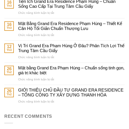
Tiện Ích Grand Era Residence Phạm Hùng – Chuẩn
16
Th3
Sống Cao Cấp Tại Trung Tâm Cầu Giấy
ở
Chức năng bình luận bị tắt
Tiện
Ích
Mặt Bằng Grand Era Residence Phạm Hùng – Thiết Kế
16
Grand
Th3
Căn Hộ Tối Giản Chuẩn Thượng Lưu
Era
ở
Chức năng bình luận bị tắt
Residence
Mặt
Phạm
Bằng
Hùng
Vị Trí Grand Era Phạm Hùng Ở Đâu? Phân Tích Lợi Thế
12
Grand
–
Th3
Trung Tâm Cầu Giấy
Era
Chuẩn
ở
Chức năng bình luận bị tắt
Residence
Sống
Vị
Phạm
Cao
Trí
Hùng
Mặt bằng Grand Era Phạm Hùng – Chuẩn sống tinh gọn,
Cấp
26
Grand
–
Th2
giá trị khác biệt
Tại
Era
Thiết
Trung
ở
Chức năng bình luận bị tắt
Phạm
Kế
Tâm
Mặt
Hùng
Căn
Cầu
bằng
Ở
GIỚI THIỆU CHỦ ĐẦU TƯ GRAND ERA RESIDENCE
Hộ
26
Giấy
Grand
Đâu?
Th2
– TỔNG CÔNG TY XÂY DỰNG THANH HÓA
Tối
Era
Phân
Giản
ở
Chức năng bình luận bị tắt
Phạm
Tích
Chuẩn
GIỚI
Hùng
Lợi
Thượng
THIỆU
–
Thế
Lưu
CHỦ
RECENT COMMENTS
Chuẩn
Trung
ĐẦU
sống
Tâm
TƯ
tinh
Cầu
GRAND