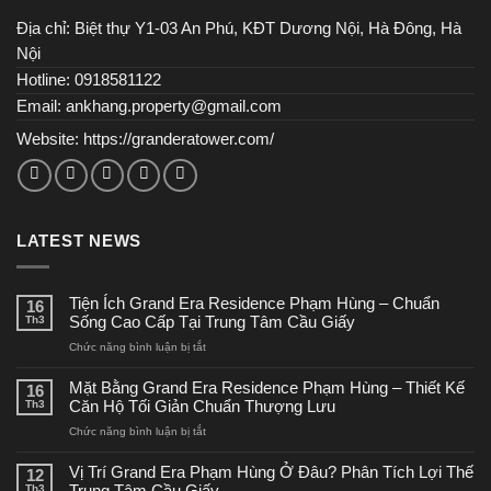
Địa chỉ: Biệt thự Y1-03 An Phú, KĐT Dương Nội, Hà Đông, Hà
Nội
Hotline: 0918581122
Email: ankhang.property@gmail.com
Website:
https://granderatower.com/
LATEST NEWS
Tiện Ích Grand Era Residence Phạm Hùng – Chuẩn
16
Th3
Sống Cao Cấp Tại Trung Tâm Cầu Giấy
ở
Chức năng bình luận bị tắt
Tiện
Ích
Mặt Bằng Grand Era Residence Phạm Hùng – Thiết Kế
16
Grand
Th3
Căn Hộ Tối Giản Chuẩn Thượng Lưu
Era
ở
Chức năng bình luận bị tắt
Residence
Mặt
Phạm
Bằng
Hùng
Vị Trí Grand Era Phạm Hùng Ở Đâu? Phân Tích Lợi Thế
12
Grand
–
Th3